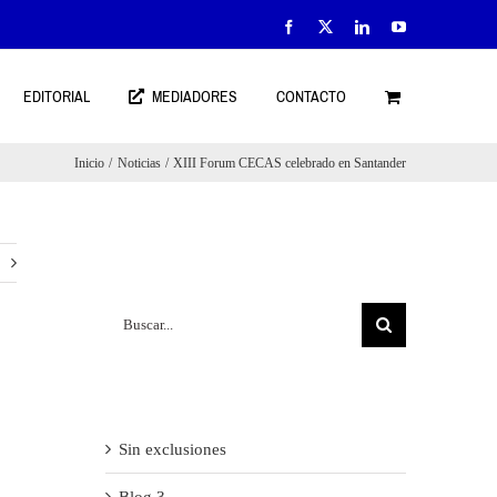
Facebook
X
LinkedIn
YouTube
EDITORIAL
MEDIADORES
CONTACTO
Inicio
Noticias
XIII Forum CECAS celebrado en Santander
Search
Buscar:
Recent Posts
Sin exclusiones
Blog 3