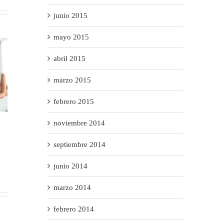
junio 2015
mayo 2015
abril 2015
marzo 2015
febrero 2015
INKREMENTA3 despega!
Nuevo Baremo de Automóviles
noviembre 2014
octubre 14th, 2016
|
Sin
enero 15th, 2016
|
Sin
septiembre 2014
comentarios
comentarios
junio 2014
marzo 2014
febrero 2014