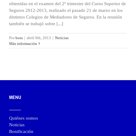
obtenidas en el examen del 2º trimestre del Curso Superior de
Seguros 2012-2013, realizado el pasado 21 de marzo en los
distintos Colegios de Mediadores de Seguros. En la reunión
también se trabajó sobre [...]
Por
boss
|
abril 9th, 2013
|
Noticias
Más información
MENU
Quiénes somos
Noticias
Bonificación