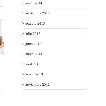
enero 2014
noviembre 2013
octubre 2013
julio 2013
junio 2013
mayo 2013
INKREMENTA3 despega!
Nuevo Baremo de Automóviles
abril 2013
octubre 14th, 2016
|
Sin
enero 15th, 2016
|
Sin
comentarios
comentarios
marzo 2013
noviembre 2012
Categories