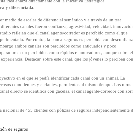
Esta idea enlaza directamente con la Iniciativa Estratégica
ara y diferenciada
.
por medio de escalas de diferencial semántico y a través de un test
s diferentes canales fueron confianza, agresividad, velocidad, innovació
studio reflejan que el canal agente/corredor es percibido como el que
erimentado. Por contra, la banca-seguros es percibida con desconfianz
 embargo ambos canales son percibidos como anticuados y poco
comparadores son percibidos como rápidos e innovadores, aunque sobre el
xperiencia. Destacar, sobre este canal, que los jóvenes lo perciben c
oyectivo en el que se pedía identificar cada canal con un animal. La
rosos como leones y elefantes, pero lentos al mismo tiempo. Los otros
canal directo se identifica con gacelas, el canal agente-corredor con zor
ra nacional de 455 clientes con pólizas de seguros independientemente d
ción de seguros