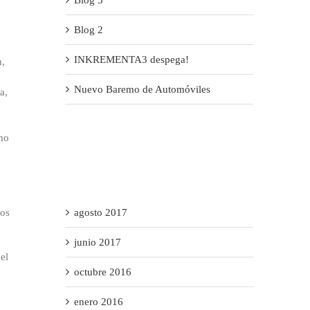
Blog 2
INKREMENTA3 despega!
n,
Nuevo Baremo de Automóviles
a,
omo
Recent Comments
Archives
ros
agosto 2017
junio 2017
el
octubre 2016
enero 2016