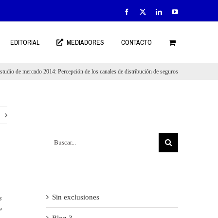
Facebook
X
LinkedIn
YouTube
EDITORIAL
MEDIADORES
CONTACTO
tudio de mercado 2014: Percepción de los canales de distribución de seguros
Search
Buscar:
Recent Posts
Sin exclusiones
s
e
Blog 3