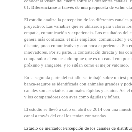
conocer la visión del cliente sobre los diferentes canales. 
01:
Diferenciarse a través de una propuesta de valor cl
El estudio analiza la percepción de los diferentes canales 
proyectivo. Las variables que se utilizaron para valorar lo
empatía, comunicación y experiencia. Los resultados del e
genera más confianza, el más empático, comunicador y exp
distante, poco comunicativa y con poca experiencia. Sin
innovadores. Por su parte, la contratación directa y los 
comparador el encuestado opine que es un canal con poca e
próximo y amigable, y lo sitúan como el mejor valorado.
En la segunda parte del estudio se trabajó sobre un test pr
banca-seguros es identificada con animales grandes y pode
canales son asociados a animales rápidos y astutos. Así el 
y los comparadores con aves como águilas y búhos.
El estudio se llevó a cabo en abril de 2014 con una muest
canal a través del cual los tenían contratadas.
Estudio de mercado: Percepción de los canales de distribu