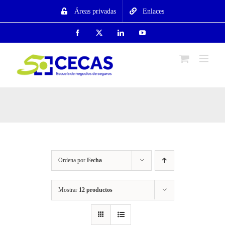
Saltar
Áreas privadas
Enlaces
al
contenido
Facebook
X
LinkedIn
YouTube
Ordena por
Fecha
Mostrar
12 productos