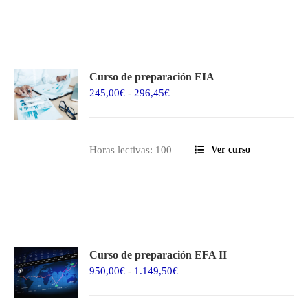
Curso de preparación EIA
Rango
245,00
€
-
296,45
€
de
precios:
desde
Horas lectivas: 100
Ver curso
245,00€
hasta
296,45€
Curso de preparación EFA II
Rango
950,00
€
-
1.149,50
€
de
precios: