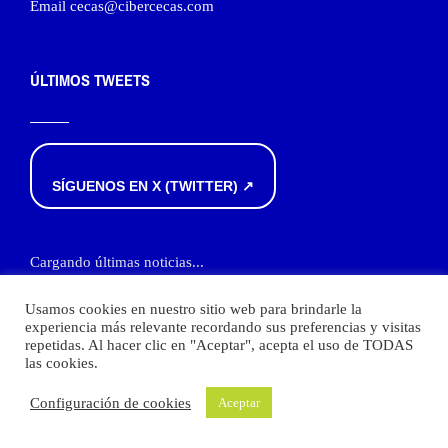
Email cecas@cibercecas.com
ÚLTIMOS TWEETS
SÍGUENOS EN X (TWITTER) ↗
Cargando últimas noticias...
Usamos cookies en nuestro sitio web para brindarle la
experiencia más relevante recordando sus preferencias y visitas
repetidas. Al hacer clic en "Aceptar", acepta el uso de TODAS
las cookies.
© 2020 CECAS · Todos los derechos reservados ·
Aviso legal
·
Política de
Configuración de cookies
Aceptar
Privacidad
·
Política de cookies