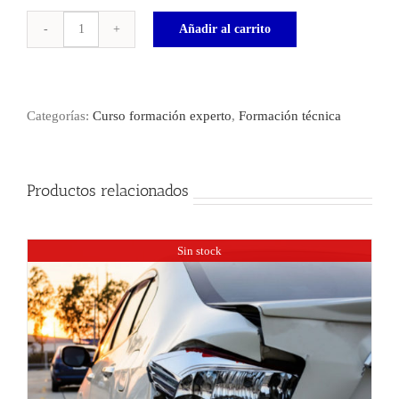
Añadir al carrito
Píldora
Experto
Seguro
D&O
Categorías:
Curso formación experto
,
Formación técnica
cantidad
Productos relacionados
Sin stock