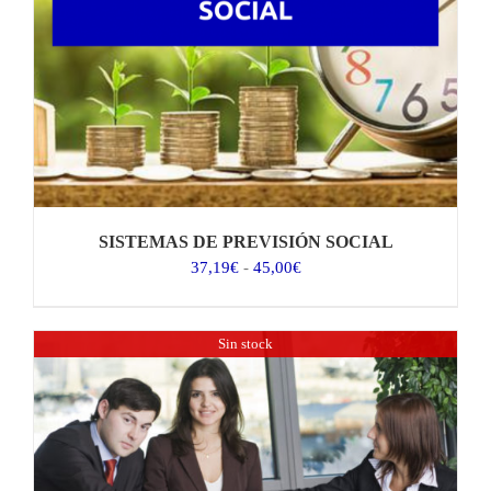
SISTEMAS DE PREVISIÓN SOCIAL
Rango
37,19
€
-
45,00
€
de
precios:
desde
Sin stock
37,19€
hasta
45,00€