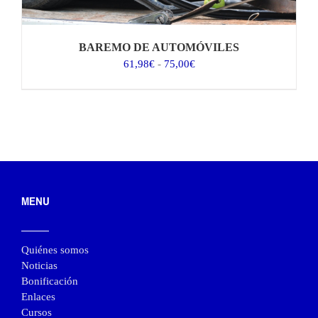
BAREMO DE AUTOMÓVILES
Rango
61,98
€
-
75,00
€
de
precios:
desde
61,98€
hasta
75,00€
MENU
Quiénes somos
Noticias
Bonificación
Enlaces
Cursos