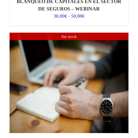
BLANQUEO DE CAPITALES EN EL SECTOR
DE SEGUROS – WEBINAR
Rango
30,00
€
-
50,00
€
de
precios:
desde
Sin stock
30,00€
hasta
50,00€