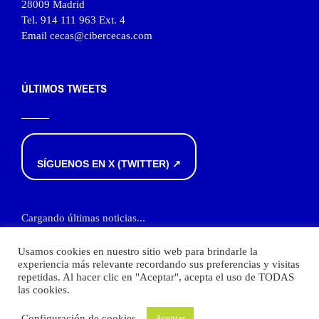
28009 Madrid
Tel. 914 111 963 Ext. 4
Email cecas@cibercecas.com
ÚLTIMOS TWEETS
SÍGUENOS EN X (TWITTER) ↗
Cargando últimas noticias...
Usamos cookies en nuestro sitio web para brindarle la
experiencia más relevante recordando sus preferencias y visitas
repetidas. Al hacer clic en "Aceptar", acepta el uso de TODAS
las cookies.
© 2020 CECAS · Todos los derechos reservados ·
Aviso legal
·
Política de
Configuración de cookies
Aceptar