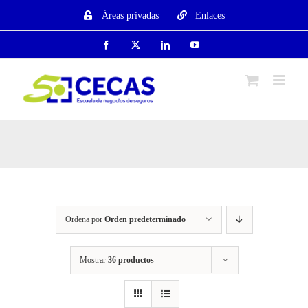
Saltar
Áreas privadas
Enlaces
al
contenido
Facebook
X
LinkedIn
YouTube
Ordena por
Orden predeterminado
Mostrar
36 productos