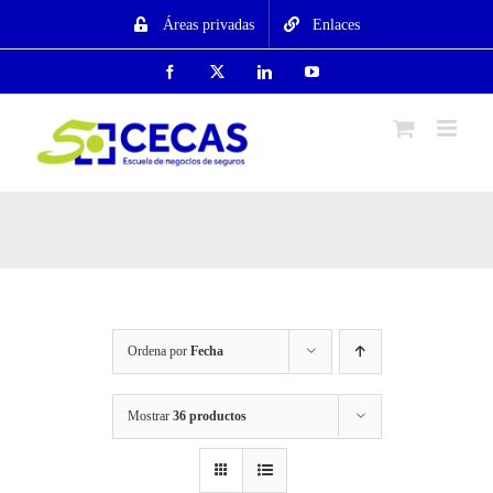
Saltar
Áreas privadas
Enlaces
al
contenido
Facebook
X
LinkedIn
YouTube
Ordena por
Fecha
Mostrar
36 productos