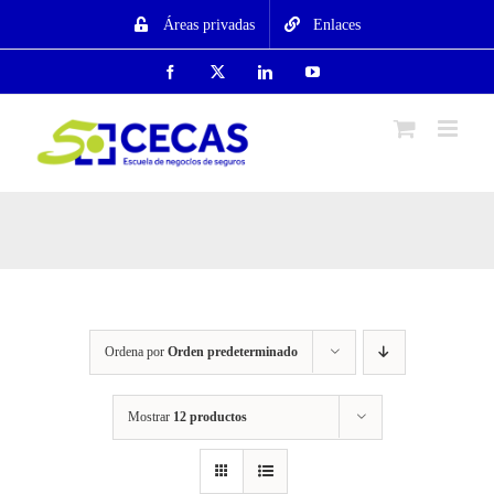
Saltar
Áreas privadas
Enlaces
al
contenido
Facebook
X
LinkedIn
YouTube
Ordena por
Orden predeterminado
Mostrar
12 productos