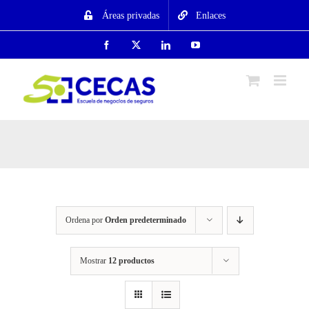
Saltar
Áreas privadas
Enlaces
al
contenido
Facebook
X
LinkedIn
YouTube
Ordena por
Orden predeterminado
Mostrar
12 productos