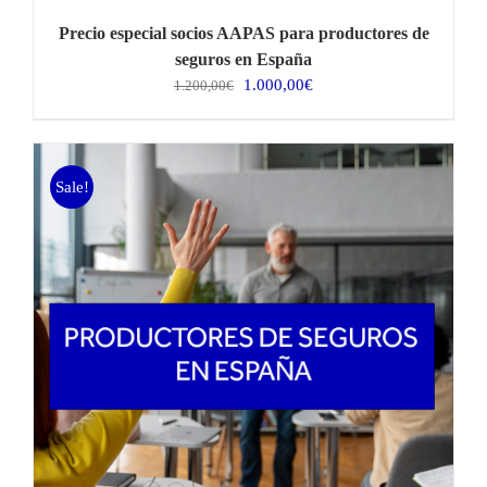
Precio especial socios AAPAS para productores de
seguros en España
El
El
1.000,00
€
1.200,00
€
precio
precio
original
actual
era:
es:
1.200,00€.
1.000,00€.
Sale!