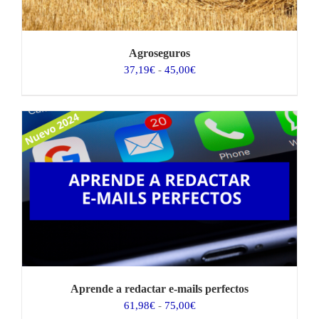
Agroseguros
Rango
37,19
€
-
45,00
€
de
precios:
desde
37,19€
hasta
45,00€
Aprende a redactar e-mails perfectos
Rango
61,98
€
-
75,00
€