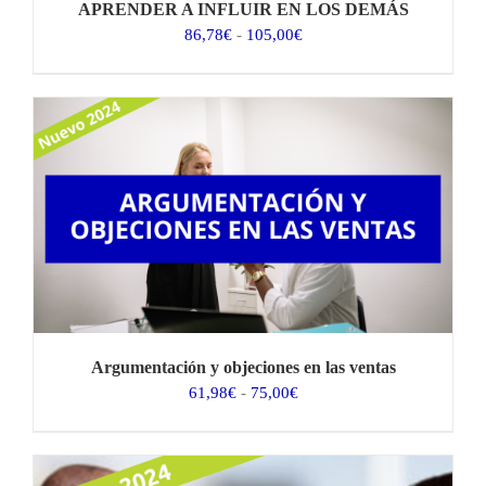
APRENDER A INFLUIR EN LOS DEMÁS
Rango
86,78
€
-
105,00
€
de
precios:
desde
86,78€
hasta
105,00€
Argumentación y objeciones en las ventas
Rango
61,98
€
-
75,00
€
de
precios:
desde