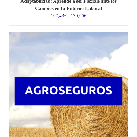
Adaptabilidad: Aprende a ser Flexible ante los
Cambios en tu Entorno Laboral
Rango
107,43
€
-
130,00
€
de
precios:
desde
107,43€
hasta
130,00€