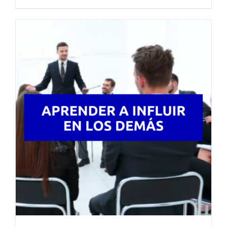
de
precios:
desde
61,98€
hasta
75,00€