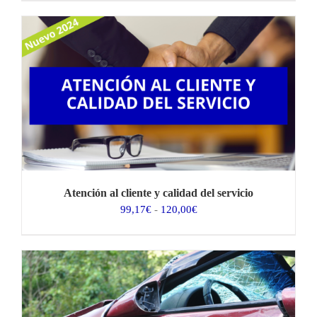
precios:
desde
78,51€
hasta
95,00€
Atención al cliente y calidad del servicio
Rango
99,17
€
-
120,00
€
de
precios:
desde
99,17€
hasta
120,00€