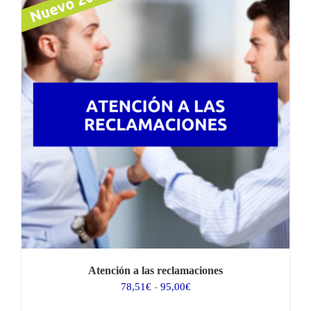
61,98€
hasta
75,00€
Atención a las reclamaciones
Rango
78,51
€
-
95,00
€
de