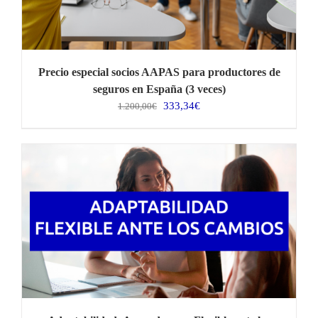
Precio especial socios AAPAS para productores de
seguros en España (3 veces)
El
El
333,34
€
1.200,00
€
precio
precio
original
actual
era:
es:
1.200,00€.
333,34€.