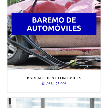
BAREMO DE AUTOMÓVILES
Rango
61,98
€
-
75,00
€
de
precios:
desde
61,98€