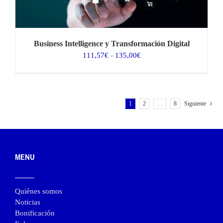
Business Intelligence y Transformación Digital
Rango
111,57
€
-
135,00
€
de
precios:
desde
111,57€
1
2
…
8
Siguiente
hasta
135,00€
MENU
Quiénes somos
Noticias
Bonificación