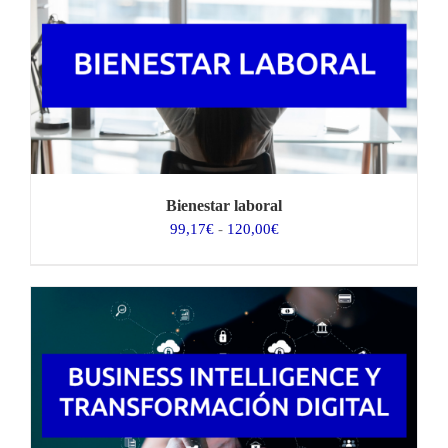
hasta
75,00€
Bienestar laboral
Rango
99,17
€
-
120,00
€
de
precios:
desde
99,17€
hasta
120,00€