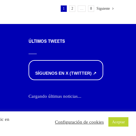
1
2
…
8
Siguiente
ÚLTIMOS TWEETS
SÍGUENOS EN X (TWITTER) ↗
Cargando últimas noticias...
ic en
Configuración de cookies
Aceptar
cookies