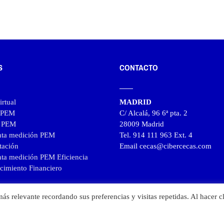
111,57€
hasta
135,00€
S
CONTACTO
rtual
MADRID
l PEM
C/ Alcalá, 96 6ª pta. 2
l PEM
28009 Madrid
nta medición PEM
Tel. 914 111 963 Ext. 4
tación
Email cecas@cibercecas.com
ta medición PEM Eficiencia
cimiento Financiero
ás relevante recordando sus preferencias y visitas repetidas. Al hacer cl
0 CECAS · Todos los derechos reservados ·
Aviso legal
·
Política de Privacidad
·
Política de 