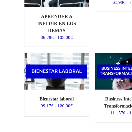
61,98
€
-
7
APRENDER A
INFLUIR EN LOS
DEMÁS
Rango
86,78
€
-
105,00
€
de
precios:
desde
86,78€
hasta
105,00€
Bienestar laboral
Business Inte
Rango
99,17
€
-
120,00
€
Transformació
de
111,57
€
-
1
precios:
desde
99,17€