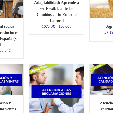
Adaptabilidad: Aprende a
ser Flexible ante los
Cambios en tu Entorno
Laboral
Rango
al socios
Agr
107,43
€
-
130,00
€
de
oductores
37,1
precios:
 España (3
desde
)
107,43€
l
El
33,34
€
hasta
recio
precio
130,00€
riginal
actual
ra:
es:
.200,00€.
333,34€.
ción y
Atención
las ventas
calidad