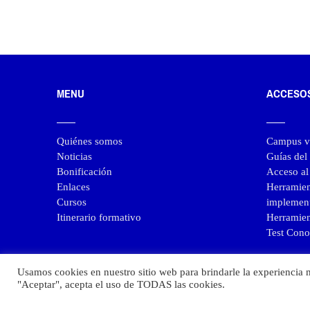
hasta
120,00€
MENU
ACCESO
Quiénes somos
Campus vi
Noticias
Guías de
Bonificación
Acceso a
Enlaces
Herramie
Cursos
implemen
Itinerario formativo
Herramien
Test Cono
Usamos cookies en nuestro sitio web para brindarle la experiencia m
"Aceptar", acepta el uso de TODAS las cookies.
© 202