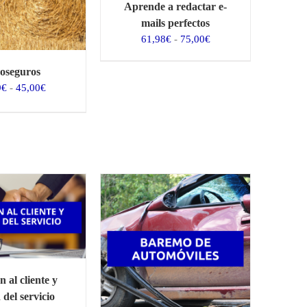
Aprende a redactar e-
mails perfectos
Rango
61,98
€
-
75,00
€
de
precios:
oseguros
desde
Rango
9
€
-
45,00
€
61,98€
de
hasta
precios:
75,00€
desde
37,19€
hasta
45,00€
 al cliente y
 del servicio