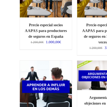
Precio especial socios
Precio especi
AAPAS para productores
AAPAS para pr
de seguros en España
de seguros en
El
El
1.000,00
€
veces
1.200,00
€
precio
precio
E
3
1.200,00
€
original
actual
p
era:
es:
o
1.200,00€.
1.000,00€.
e
1
Argumenta
objeciones en 