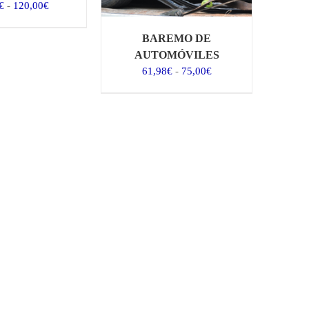
Rango
€
-
120,00
€
de
precios:
BAREMO DE
desde
AUTOMÓVILES
99,17€
Rango
61,98
€
-
75,00
€
hasta
de
120,00€
precios:
desde
61,98€
hasta
75,00€