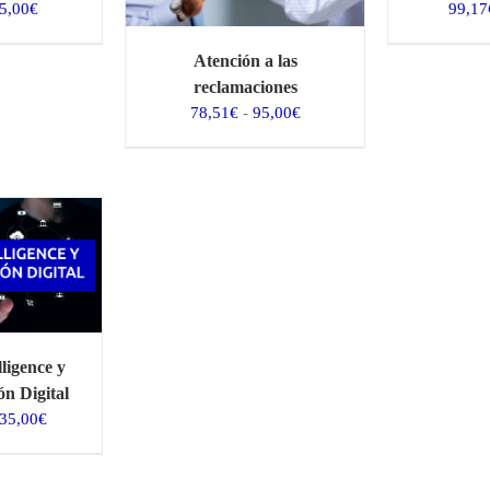
Rango
5,00
€
99,17
de
precios:
Atención a las
desde
reclamaciones
61,98€
Rango
78,51
€
-
95,00
€
hasta
de
75,00€
precios:
desde
78,51€
hasta
95,00€
lligence y
n Digital
Rango
35,00
€
de
precios:
desde