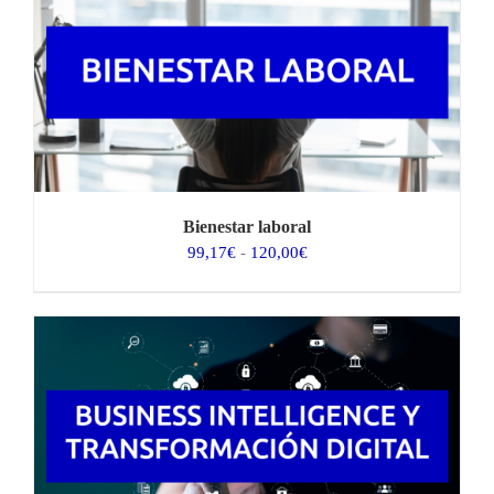
hasta
75,00€
Bienestar laboral
Rango
99,17
€
-
120,00
€
de
precios:
desde
99,17€
hasta
120,00€