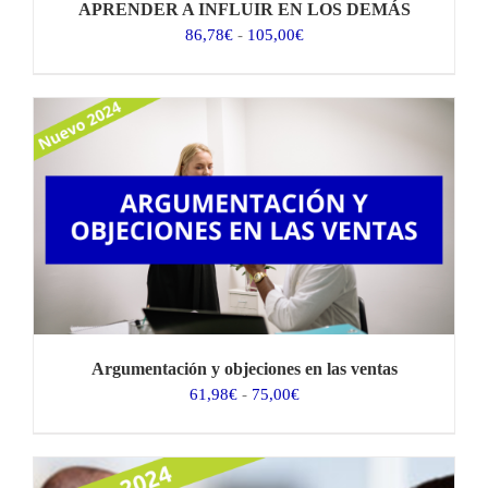
APRENDER A INFLUIR EN LOS DEMÁS
Rango
86,78
€
-
105,00
€
de
precios:
desde
86,78€
hasta
105,00€
Argumentación y objeciones en las ventas
Rango
61,98
€
-
75,00
€
de
precios:
desde