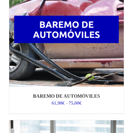
BAREMO DE AUTOMÓVILES
Rango
61,98
€
-
75,00
€
de
precios:
desde
61,98€