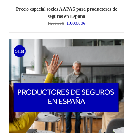
Precio especial socios AAPAS para productores de
seguros en España
El
El
1.000,00
€
1.200,00
€
precio
precio
original
actual
era:
es:
1.200,00€.
1.000,00€.
Sale!