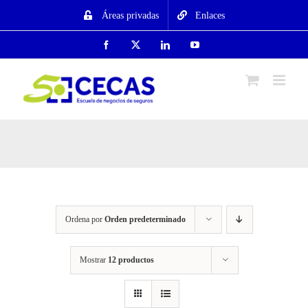
Saltar
Áreas privadas
Enlaces
al
contenido
Facebook
X
LinkedIn
YouTube
Ordena por
Orden predeterminado
Mostrar
12 productos