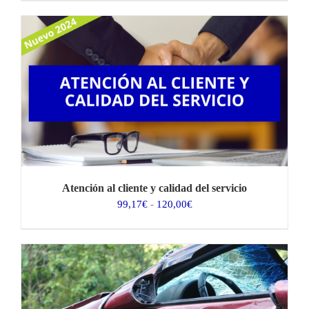
precios:
desde
78,51€
hasta
95,00€
Atención al cliente y calidad del servicio
Rango
99,17
€
-
120,00
€
de
precios:
desde
99,17€
hasta
120,00€