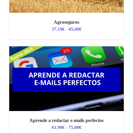
Agroseguros
Rango
37,19
€
-
45,00
€
de
precios:
desde
37,19€
hasta
45,00€
Aprende a redactar e-mails perfectos
Rango
61,98
€
-
75,00
€