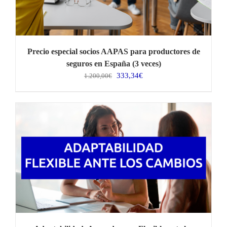
Precio especial socios AAPAS para productores de
seguros en España (3 veces)
El
El
333,34
€
1.200,00
€
precio
precio
original
actual
era:
es:
1.200,00€.
333,34€.