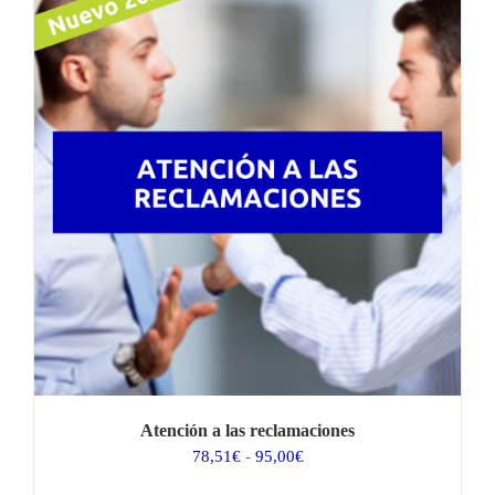
61,98€
hasta
75,00€
Atención a las reclamaciones
Rango
78,51
€
-
95,00
€
de