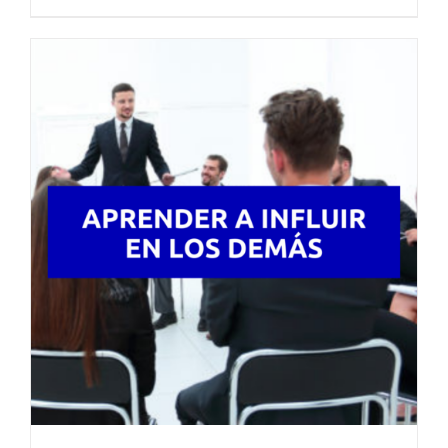
de
precios:
desde
61,98€
hasta
75,00€