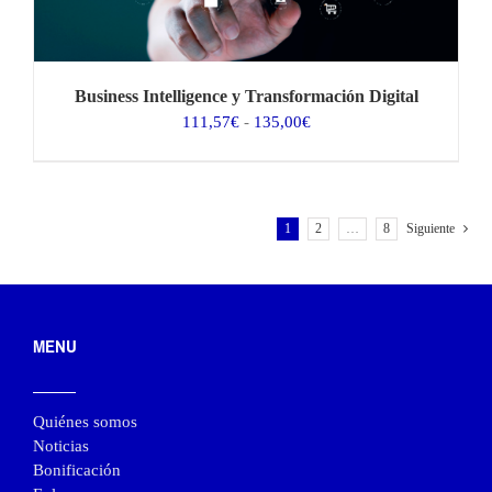
Business Intelligence y Transformación Digital
Rango
111,57
€
-
135,00
€
de
precios:
desde
111,57€
1
2
…
8
Siguiente
hasta
135,00€
MENU
Quiénes somos
Noticias
Bonificación