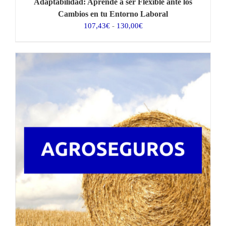
Adaptabilidad: Aprende a ser Flexible ante los
Cambios en tu Entorno Laboral
Rango
107,43
€
-
130,00
€
de
precios:
desde
107,43€
hasta
130,00€