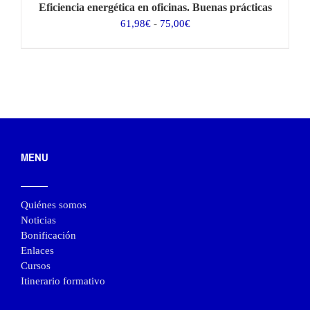
Eficiencia energética en oficinas. Buenas prácticas
Rango
61,98
€
-
75,00
€
de
precios:
desde
61,98€
hasta
75,00€
MENU
Quiénes somos
Noticias
Bonificación
Enlaces
Cursos
Itinerario formativo