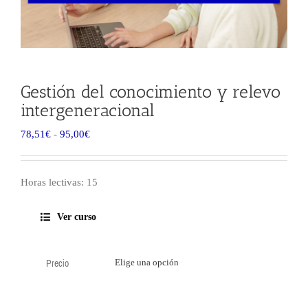
Gestión del conocimiento y relevo
intergeneracional
Rango
78,51
€
-
95,00
€
de
precios:
desde
Horas lectivas: 15
78,51€
hasta
Ver curso
95,00€
Precio
