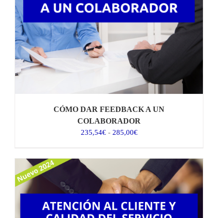
CÓMO DAR FEEDBACK A UN
COLABORADOR
Rango
235,54
€
-
285,00
€
de
precios:
desde
235,54€
hasta
285,00€