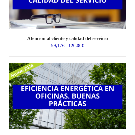
Atención al cliente y calidad del servicio
Rango
99,17
€
-
120,00
€
de
precios:
desde
99,17€
hasta
120,00€