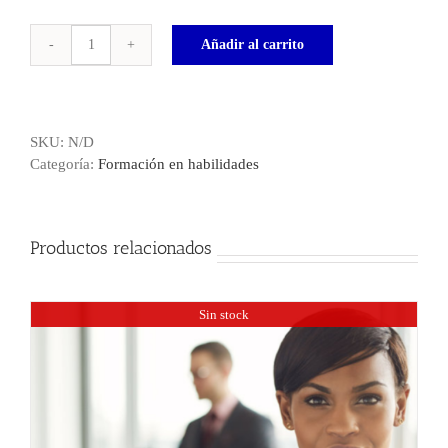
Añadir al carrito
Gestión
del
conocimiento
y
SKU:
N/D
relevo
Categoría:
Formación en habilidades
intergeneracional
cantidad
Productos relacionados
Sin stock