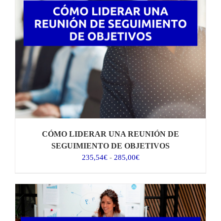
CÓMO LIDERAR UNA REUNIÓN DE
SEGUIMIENTO DE OBJETIVOS
Rango
235,54
€
-
285,00
€
de
precios:
desde
235,54€
hasta