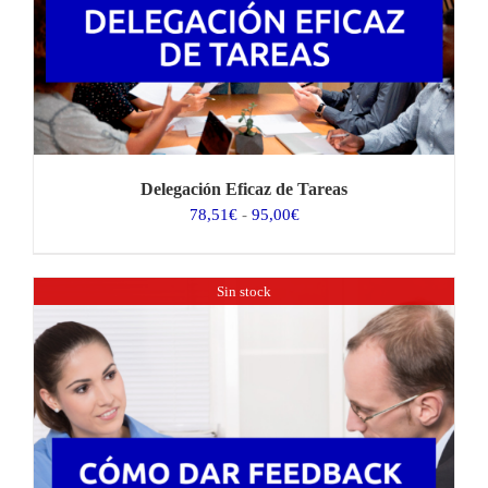
285,00€
Delegación Eficaz de Tareas
Rango
78,51
€
-
95,00
€
de
precios:
desde
Sin stock
78,51€
hasta
95,00€