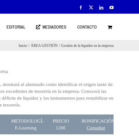
Facebook
X
LinkedIn
YouTube
EDITORIAL
MEDIADORES
CONTACTO
Inicio
ÁREA GESTIÓN
Gestión de la liquidez en la empresa
presa
s
, mostrará al alumnado como identificar el origen tanto de
los excedentes de tesorería en la empresa. Conocerá las
 déficits de liquidez y los instrumentos para rentabilizar en
 tesorería.
METODOLOGÍA
PRECIO
BONIFICACIÓN
E-Learning
120€
Consultar