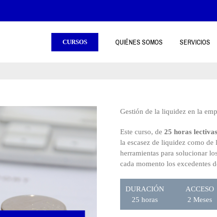
QUIÉNES SOMOS
SERVICIOS
CURSOS
Gestión de la liquidez en la em
Este curso, de
25
horas lectiva
la escasez de liquidez como de 
herramientas para solucionar los
cada momento los excedentes de
DURACIÓN
ACCESO
25 horas
2 Meses