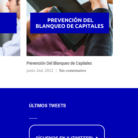
Prevención Del Blanqueo de Capitales
Seguro de 
junio 2nd, 2022
|
Sin comentarios
octubre 9t
ÚLTIMOS TWEETS