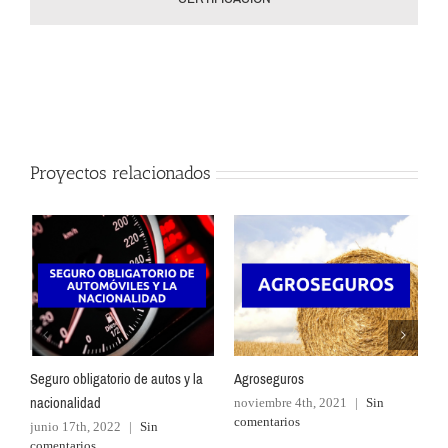
Proyectos relacionados
Seguro obligatorio de autos y la
Agroseguros
C
nacionalidad
noviembre 4th, 2021
|
Sin
n
comentarios
c
junio 17th, 2022
|
Sin
comentarios