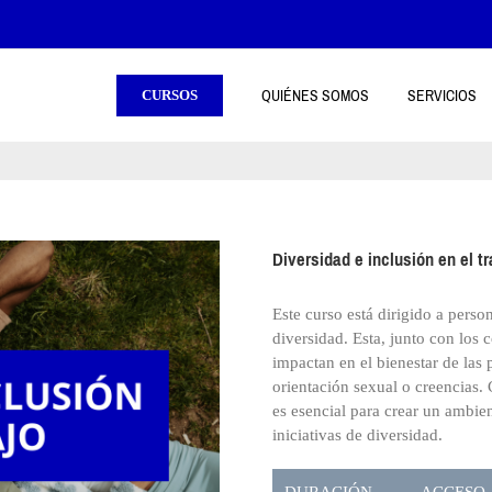
QUIÉNES SOMOS
SERVICIOS
CURSOS
Diversidad e inclusión en el t
Este curso está dirigido a pers
diversidad. Esta, junto con los
impactan en el bienestar de las 
orientación sexual o creencias.
es esencial para crear un ambie
iniciativas de diversidad.
DURACIÓN
ACCESO