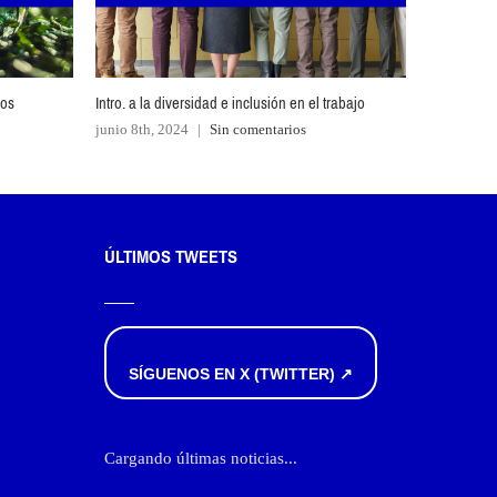
ros
Intro. a la diversidad e inclusión en el trabajo
Hábitos at
junio 8th, 2024
|
Sin comentarios
octubre 9t
ÚLTIMOS TWEETS
SÍGUENOS EN X (TWITTER) ↗
Cargando últimas noticias...