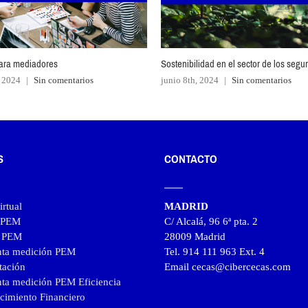
ara mediadores
Sostenibilidad en el sector de los segu
, 2024
|
Sin comentarios
junio 8th, 2024
|
Sin comentarios
S
CONTACTO
rtual
MADRID
l PEM
C/ Alcalá, 96 6ª pta. 2
l PEM
28009 Madrid
nta medición PEM
Tel. 914 111 963 Ext. 4
tación
Email cecas@cibercecas.com
ta medición PEM Eficiencia
cimiento Financiero