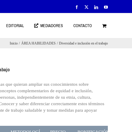
Facebook
X
LinkedIn
YouTube
EDITORIAL
MEDIADORES
CONTACTO
Inicio
ÁREA HABILIDADES
Diversidad e inclusión en el trabajo
rabajo
onas que quieran ampliar sus conocimientos sobre
 conceptos complementarios de equidad e inclusión,
personas, independientemente de su etnia, cultura,
 Conocer y saber diferenciar correctamente estos términos
nte de trabajo saludable y tomar medidas para apoyar
METODOLOGÍA
PRECIO
BONIFICACIÓN