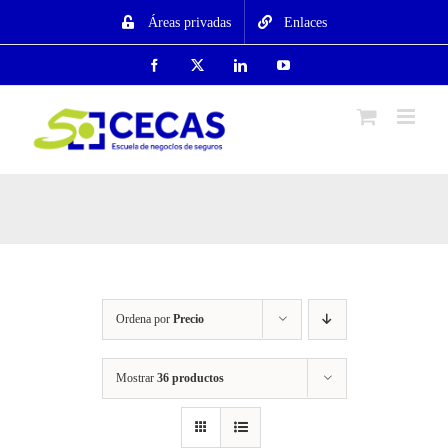
Saltar
Áreas privadas
Enlaces
al
contenido
Facebook
X
LinkedIn
YouTube
Ordena por
Precio
Mostrar
36 productos