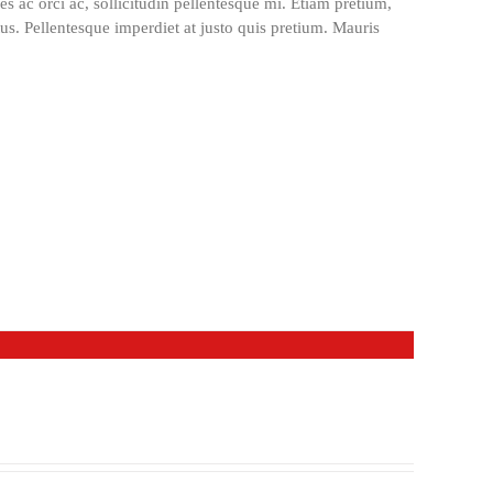
es ac orci ac, sollicitudin pellentesque mi. Etiam pretium,
tus. Pellentesque imperdiet at justo quis pretium. Mauris