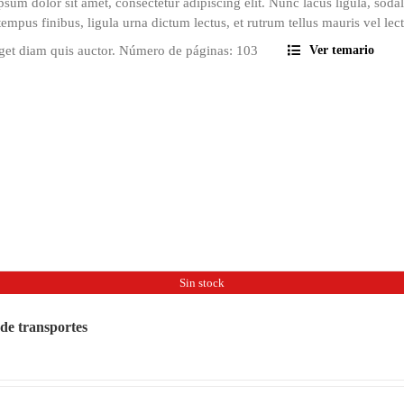
sum dolor sit amet, consectetur adipiscing elit. Nunc lacus ligula, sodal
tempus finibus, ligula urna dictum lectus, et rutrum tellus mauris vel lec
eget diam quis auctor. Número de páginas: 103
Ver temario
Sin stock
de transportes