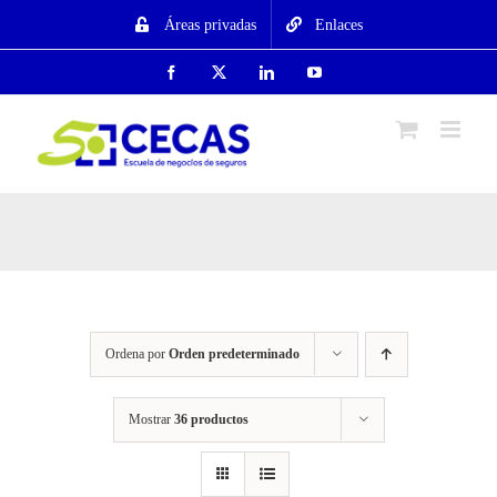
Saltar
Áreas privadas
Enlaces
al
contenido
Facebook
X
LinkedIn
YouTube
Ordena por
Orden predeterminado
Mostrar
36 productos