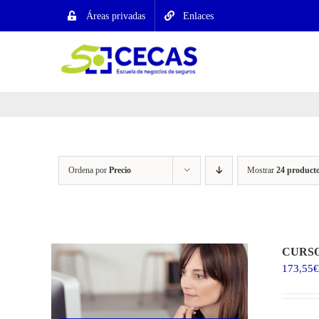
Saltar
Áreas privadas
Enlaces
al
contenido
Ordena por
Precio
Mostrar
24 product
CURSO
173,55
€