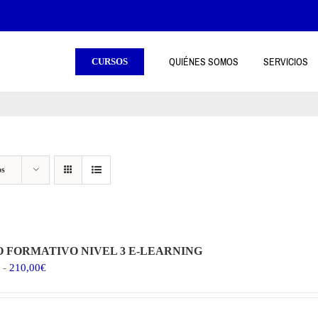
QUIÉNES SOMOS
SERVICIOS
CURSOS
os
 FORMATIVO NIVEL 3 E-LEARNING
Rango
-
210,00
€
de
precios:
desde