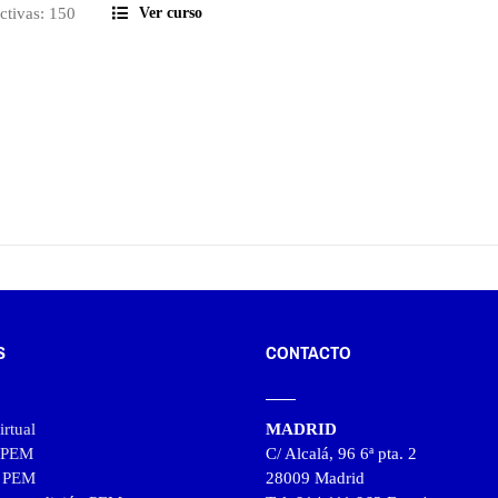
ectivas: 150
Ver curso
173,55€
hasta
210,00€
S
CONTACTO
rtual
MADRID
l PEM
C/ Alcalá, 96 6ª pta. 2
l PEM
28009 Madrid