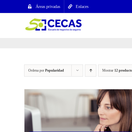
Saltar
Áreas privadas
Enlaces
al
contenido
Ordena por
Popularidad
Mostrar
12 product