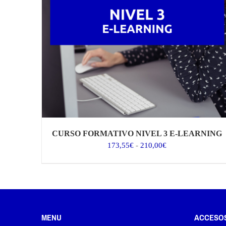
CURSO FORMATIVO NIVEL 3 E-LEARNING
Rango
173,55
€
-
210,00
€
de
precios:
desde
173,55€
hasta
210,00€
MENU
ACCESO