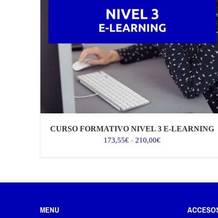
CURSO FORMATIVO NIVEL 3 E-LEARNING
Rango
173,55
€
-
210,00
€
de
precios:
desde
173,55€
hasta
210,00€
MENU
ACCESO