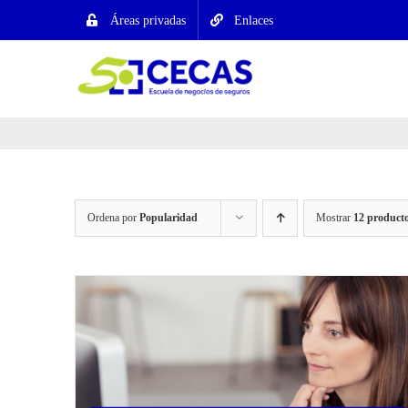
Saltar
Áreas privadas
Enlaces
al
contenido
Ordena por
Popularidad
Mostrar
12 product