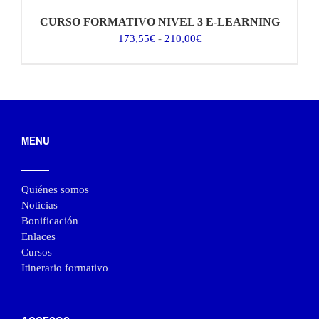
CURSO FORMATIVO NIVEL 3 E-LEARNING
Rango
173,55
€
-
210,00
€
de
precios:
desde
173,55€
hasta
210,00€
MENU
Quiénes somos
Noticias
Bonificación
Enlaces
Cursos
Itinerario formativo