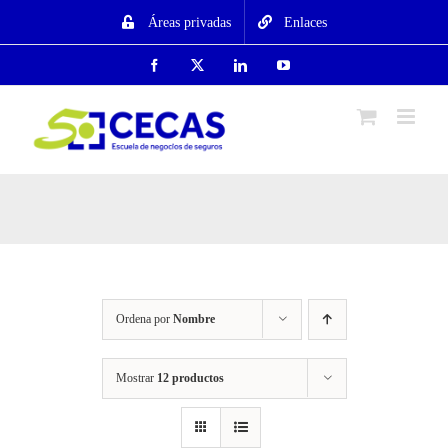
Saltar
Áreas privadas
Enlaces
al
contenido
Facebook
X
LinkedIn
YouTube
Ordena por
Nombre
Mostrar
12 productos