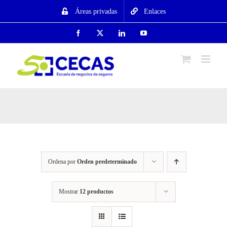
Saltar
Áreas privadas
Enlaces
al
contenido
Facebook
X
LinkedIn
YouTube
Ordena por
Orden predeterminado
Mostrar
12 productos