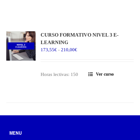
CURSO FORMATIVO NIVEL 3 E-
LEARNING
Rango
173,55
€
-
210,00
€
de
precios:
desde
Horas lectivas: 150
Ver curso
173,55€
hasta
210,00€
MENU