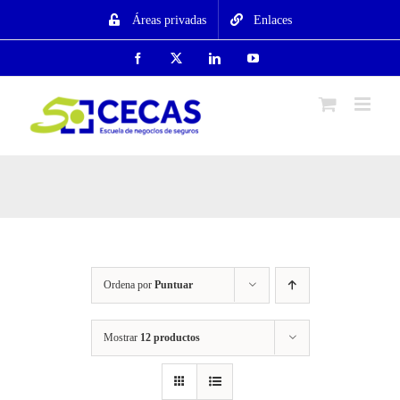
Saltar
Áreas privadas
Enlaces
al
contenido
Facebook
X
LinkedIn
YouTube
Ordena por
Puntuar
Mostrar
12 productos