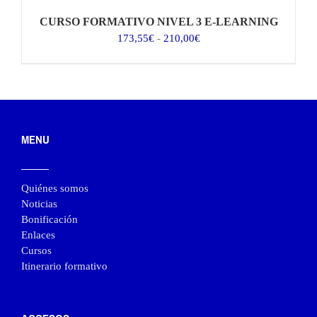
CURSO FORMATIVO NIVEL 3 E-LEARNING
Rango
173,55
€
-
210,00
€
de
precios:
desde
173,55€
hasta
210,00€
MENU
Quiénes somos
Noticias
Bonificación
Enlaces
Cursos
Itinerario formativo