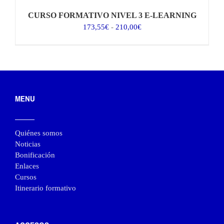
CURSO FORMATIVO NIVEL 3 E-LEARNING
Rango
173,55
€
-
210,00
€
de
precios:
desde
173,55€
hasta
210,00€
MENU
Quiénes somos
Noticias
Bonificación
Enlaces
Cursos
Itinerario formativo