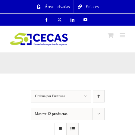
Saltar
Áreas privadas
Enlaces
al
contenido
Facebook
X
LinkedIn
YouTube
Ordena por
Puntuar
Mostrar
12 productos