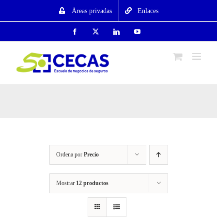
Saltar
Áreas privadas
Enlaces
al
contenido
Facebook
X
LinkedIn
YouTube
Ordena por
Precio
Mostrar
12 productos