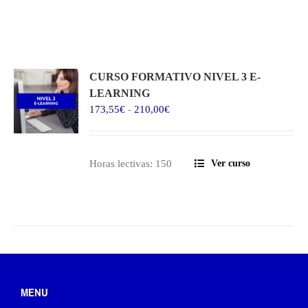
CURSO FORMATIVO NIVEL 3 E-
LEARNING
Rango
173,55
€
-
210,00
€
de
precios:
desde
Horas lectivas: 150
Ver curso
173,55€
hasta
210,00€
MENU