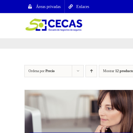
Saltar
Áreas privadas
Enlaces
al
contenido
Ordena por
Precio
Mostrar
12 product