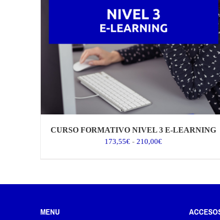
CURSO FORMATIVO NIVEL 3 E-LEARNING
Rango
173,55
€
-
210,00
€
de
precios:
desde
173,55€
hasta
210,00€
MENU
ACCESO