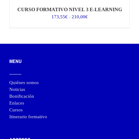
CURSO FORMATIVO NIVEL 3 E-LEARNING
Rango
173,55
€
-
210,00
€
de
precios:
desde
173,55€
hasta
210,00€
MENU
Quiénes somos
Noticias
Bonificación
Enlaces
Cursos
Itinerario formativo