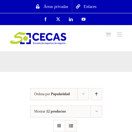
Saltar
Áreas privadas
Enlaces
al
contenido
Facebook
X
LinkedIn
YouTube
Ordena por
Popularidad
Mostrar
12 productos