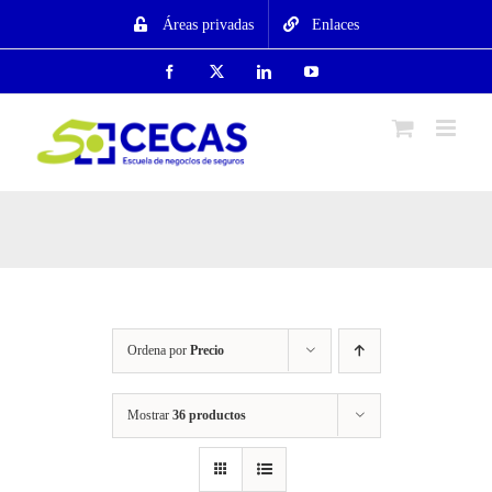
Saltar
Áreas privadas
Enlaces
al
contenido
Facebook
X
LinkedIn
YouTube
Ordena por
Precio
Mostrar
36 productos