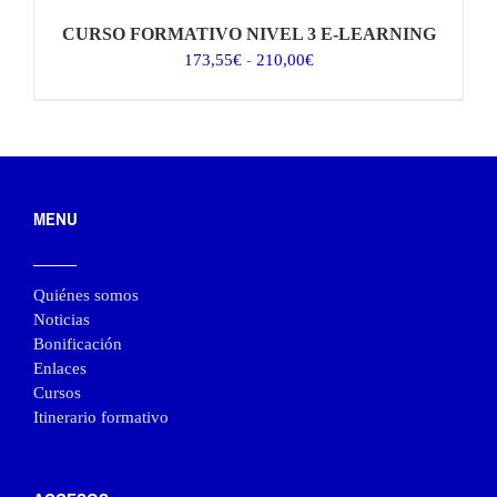
CURSO FORMATIVO NIVEL 3 E-LEARNING
Rango
173,55
€
-
210,00
€
de
precios:
desde
173,55€
hasta
210,00€
MENU
Quiénes somos
Noticias
Bonificación
Enlaces
Cursos
Itinerario formativo