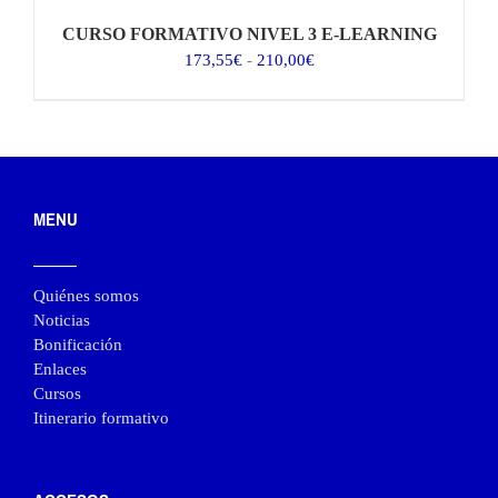
CURSO FORMATIVO NIVEL 3 E-LEARNING
Rango
173,55
€
-
210,00
€
de
precios:
desde
173,55€
hasta
210,00€
MENU
Quiénes somos
Noticias
Bonificación
Enlaces
Cursos
Itinerario formativo