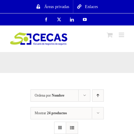
Saltar
Áreas privadas
Enlaces
al
contenido
Facebook
X
LinkedIn
YouTube
Ordena por
Nombre
Mostrar
24 productos