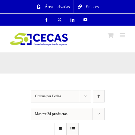
Saltar
Áreas privadas
Enlaces
al
contenido
Facebook
X
LinkedIn
YouTube
Ordena por
Fecha
Mostrar
24 productos