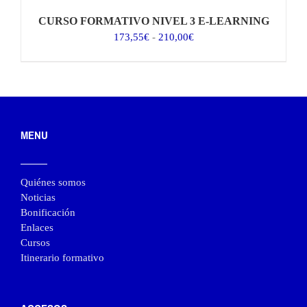
CURSO FORMATIVO NIVEL 3 E-LEARNING
Rango
173,55
€
-
210,00
€
de
precios:
desde
173,55€
hasta
210,00€
MENU
Quiénes somos
Noticias
Bonificación
Enlaces
Cursos
Itinerario formativo