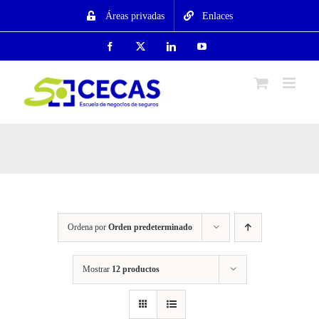
Saltar
Áreas privadas
Enlaces
al
contenido
Facebook
X
LinkedIn
YouTube
Ordena por
Orden predeterminado
Mostrar
12 productos