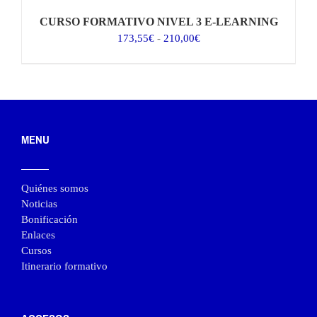
CURSO FORMATIVO NIVEL 3 E-LEARNING
Rango
173,55
€
-
210,00
€
de
precios:
desde
173,55€
hasta
210,00€
MENU
Quiénes somos
Noticias
Bonificación
Enlaces
Cursos
Itinerario formativo